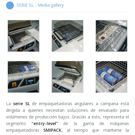
Enfardadoras automáticas con lance de film
SERIE SL - Media gallery
Serie XP
Encartonadoras wrap-around
Serie WPS
Colocadoras automáticas de asas
Serie HA
La
serie SL
de empaquetadoras angulares a campana está
dirigida a quienes necesitan soluciones de envasado para
volúmenes de producción bajos. Gracias a esto, representa el
segmento
“entry-level”
de la gama de máquinas
empaquetadoras
SMIPACK
, al tiempo que mantiene la