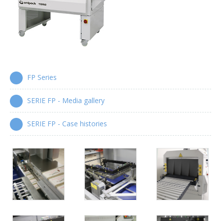
Enfardadoras automáticas con lance de film
Serie XP
Encartonadoras wrap-around
Serie WPS
FP Series
Colocadoras automáticas de asas
Serie HA
SERIE FP - Media gallery
SERIE FP - Case histories