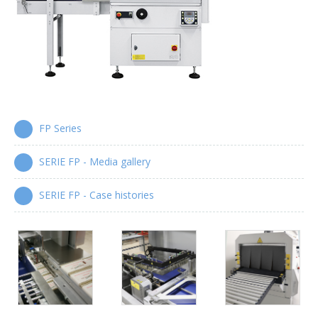
Enfardadoras automáticas con lance de film
Serie XP
Encartonadoras wrap-around
Serie WPS
Colocadoras automáticas de asas
Serie HA
FP Series
SERIE FP - Media gallery
SERIE FP - Case histories