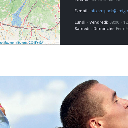
E-mail:
info.smipack@smigr
Lundi - Vendredi:
08:00 - 12
Samedi - Dimanche:
Fermé