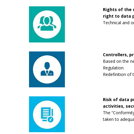
Rights of the 
right to data p
Technical and o
Controllers, p
Based on the new
Regulation.
Redefinition of 
Risk of data 
activities, se
The “Conformity
taken to adequa