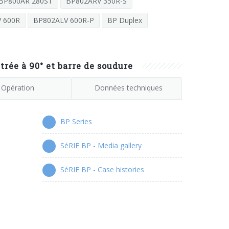
BP800AR 280ST
BP802ARV 350R-S
 600R
BP802ALV 600R-P
BP Duplex
ée à 90° et barre de soudure
Opération
Données techniques
BP Series
SéRIE BP - Media gallery
SéRIE BP - Case histories