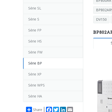
BP800AR
Série SL
BP802ARV
Série S
DV150
Série FP
BP802AR 
Série HS
Série FW
Série BP
Série XP
Série WPS
Série HA
Facebook
Twitter
LinkedIn
Email
Share