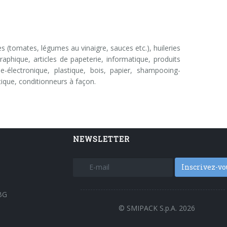
ves (tomates, légumes au vinaigre, sauces etc.), huileries
graphique, articles de papeterie, informatique, produits
e-électronique, plastique, bois, papier, shampooing-
tique, conditionneurs à façon.
NEWSLETTER
Inscrivez-vo
BG
© SMIPACK S.p.A. 2026