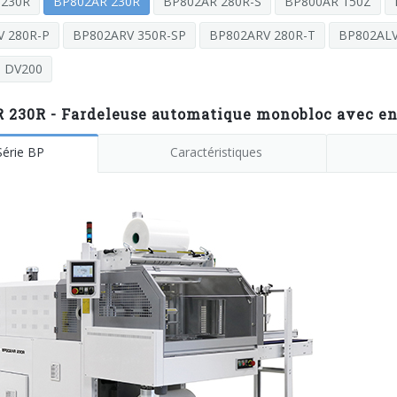
 230R
BP802AR 230R
BP802AR 280R-S
BP800AR 150Z
 280R-P
BP802ARV 350R-SP
BP802ARV 280R-T
BP802ALV
DV200
230R - Fardeleuse automatique monobloc avec entr
Série BP
Caractéristiques