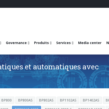
Governance
Produits
Services
Media center
N
tiques et automatiques avec
BP800
BP800AS
BP802AS
BP1102AS
BP1402AS
B