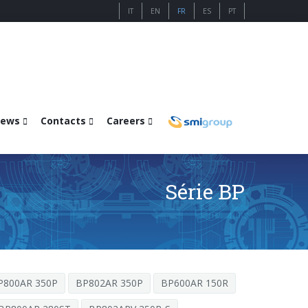
IT
EN
FR
ES
PT
ews
Contacts
Careers
Série BP
P800AR 350P
BP802AR 350P
BP600AR 150R