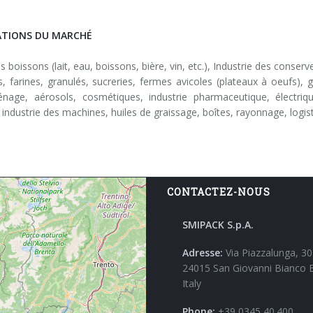
TIONS DU MARCHÉ
s boissons (lait, eau, boissons, bière, vin, etc.), Industrie des conser
s, farines, granulés, sucreries, fermes avicoles (plateaux à oeufs), 
nage, aérosols, cosmétiques, industrie pharmaceutique, électriqu
 industrie des machines, huiles de graissage, boîtes, rayonnage, logis
CONTACTEZ-NOUS
SMIPACK S.p.A.
Adresse:
Via Piazzalunga, 30
24015 San Giovanni Bianco 
Italy
Phone:
+39 0345 40.400