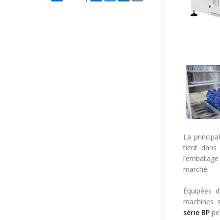
La principa
tient dans
l’emballag
marché.
Équipées d
machines s
série BP
peu