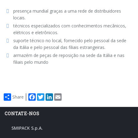
Empacotadoras automáticas overlap
Série XP
presença mundial graças a uma rede de distribuidores
locais.
técnicos especializados com conhecimentos mecânicos,
Empacotadoras de caixas wrap-around
Série WPS
elétricos e eletrônicos.
suporte técnico no local, fornecido pelo pessoal da sede
da Itália e pelo pessoal das filiais estrangeiras.
Aplicadores de alças automáticas
Série HA
armazém de peças de reposição na sede da Itália e nas
filiais pelo mundo
Facebook
Twitter
LinkedIn
Email
Share
CONTATE-NOS
SMIPACK S.p.A.