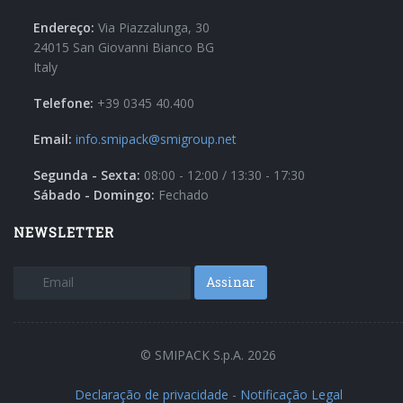
Empacotadoras automáticas overlap
Série XP
Endereço:
Via Piazzalunga, 30
24015 San Giovanni Bianco BG
Italy
Empacotadoras de caixas wrap-around
Série WPS
Telefone:
+39 0345 40.400
Email:
info.smipack@smigroup.net
Aplicadores de alças automáticas
Série HA
Segunda - Sexta:
08:00 - 12:00 / 13:30 - 17:30
Sábado - Domingo:
Fechado
NEWSLETTER
Assinar
© SMIPACK S.p.A. 2026
Declaração de privacidade
-
Notificação Legal