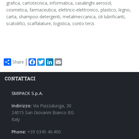
grafica, cartotecnica, informatica, casalinghi aerosol,
cosmetica, farmaceutica, elettrico-elettronico, plastico, legno,
carta, shampoo-detergenti, metalmeccanica, oli lubrificanti,
scatolifici, scaffalature, logistica, conto terzi.
Facebook
Twitter
LinkedIn
Email
Share
CONTATTACI
SMIPACK S.p.A.
Indirizzo:
Via Piazzalunga, 30
24015 San Giovanni Bianco BG
Italy
Phone:
+39 0345 40.400