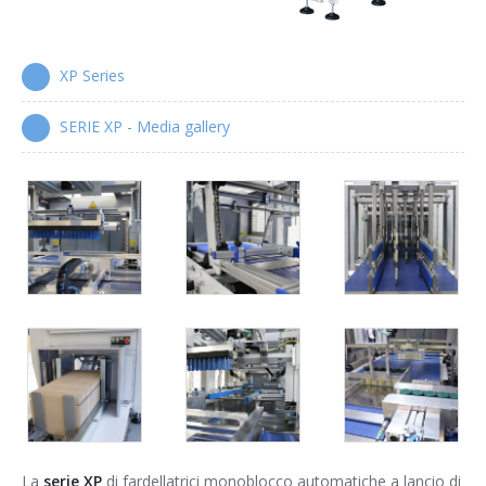
Serie XP
Cartonatrici wrap-around
XP Series
Serie WPS
SERIE XP - Media gallery
Manigliatrici automatiche
Serie HA
La
serie XP
di fardellatrici monoblocco automatiche a lancio di