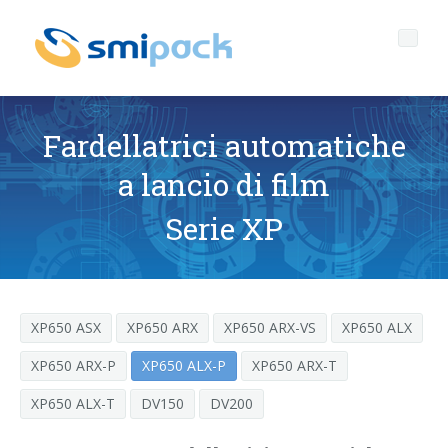
Fardellatrici automatiche
a lancio di film
Chi siamo
Serie XP
Governance
Profilo aziendale
Prodotti
Il quartier generale di SMIPACK
Corporate Governance
XP650 ASX
XP650 ARX
XP650 ARX-VS
XP650 ALX
Servizi
Dati chiave
Codice Etico
TECNOLOGIA DELL'IMBALLAGGIO APERTA A TUTTI
XP650 ARX-P
XP650 ALX-P
XP650 ARX-T
Media center
La nostra mission
Responsabilità Sociale d'Impresa
Assistenza tecnica post-vendita
Confezionatrici angolari a campana
XP650 ALX-T
DV150
DV200
Serie SL
News
Il Gruppo SMI
Politica Qualità-ambiente e Sicurezza
Ricambi