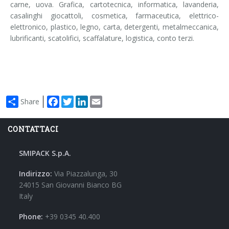
carne, uova. Grafica, cartotecnica, informatica, lavanderia,
casalinghi giocattoli, cosmetica, farmaceutica, elettrico-
elettronico, plastico, legno, carta, detergenti, metalmeccanica,
lubrificanti, scatolifici, scaffalature, logistica, conto terzi.
Facebook
Twitter
LinkedIn
Email
Share
CONTATTACI
SMIPACK S.p.A.
Indirizzo:
Via Piazzalunga, 30
24015 San Giovanni Bianco BG
Italy
Phone:
+39 0345 40.400