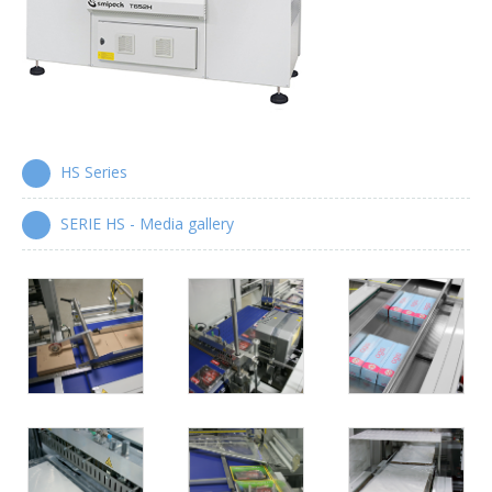
Serie XP
Cartonatrici wrap-around
Serie WPS
Manigliatrici automatiche
HS Series
Serie HA
SERIE HS - Media gallery