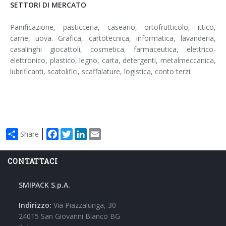
SETTORI DI MERCATO
Panificazione, pasticceria, caseario, ortofrutticolo, ittico,
carne, uova. Grafica, cartotecnica, informatica, lavanderia,
casalinghi giocattoli, cosmetica, farmaceutica, elettrico-
elettronico, plastico, legno, carta, detergenti, metalmeccanica,
lubrificanti, scatolifici, scaffalature, logistica, conto terzi.
Facebook
Twitter
LinkedIn
Email
Share
CONTATTACI
SMIPACK S.p.A.
Indirizzo:
Via Piazzalunga, 30
24015 San Giovanni Bianco BG