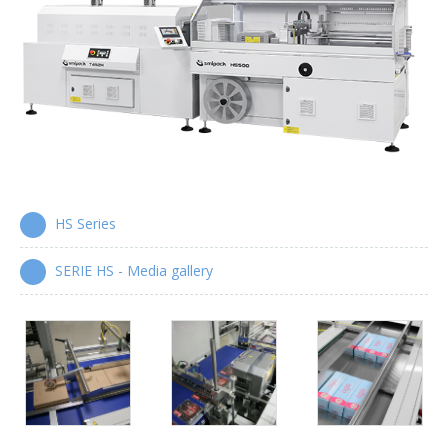
Serie XP
Cartonatrici wrap-around
Serie WPS
Manigliatrici automatiche
Serie HA
HS Series
SERIE HS - Media gallery