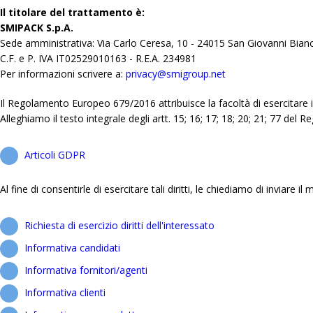
Il titolare del trattamento è:
SMIPACK S.p.A.
Sede amministrativa: Via Carlo Ceresa, 10 - 24015 San Giovanni Bian
C.F. e P. IVA IT02529010163 - R.E.A. 234981
Per informazioni scrivere a:
privacy@smigroup.net
Il Regolamento Europeo 679/2016 attribuisce la facoltà di esercitare i d
Alleghiamo il testo integrale degli artt. 15; 16; 17; 18; 20; 21; 77 del
Articoli GDPR
Al fine di consentirle di esercitare tali diritti, le chiediamo di inviare 
Richiesta di esercizio diritti dell'interessato
Informativa candidati
Informativa fornitori/agenti
Informativa clienti