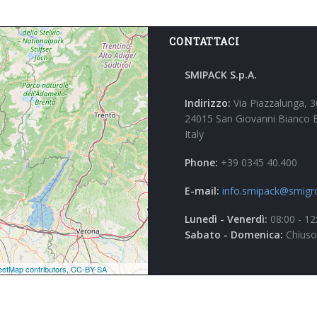
CONTATTACI
SMIPACK S.p.A.
Indirizzo:
Via Piazzalunga, 3
24015 San Giovanni Bianco 
Italy
Phone:
+39 0345 40.400
E-mail:
info.smipack@smigr
Lunedì - Venerdì:
08:00 - 12
Sabato - Domenica:
Chiuso