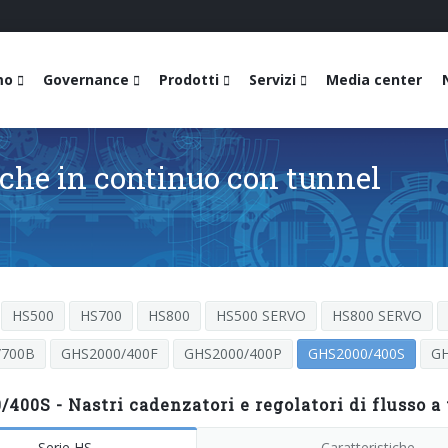
mo
Governance
Prodotti
Servizi
Media center
che in continuo con tunnel
HS500
HS700
HS800
HS500 SERVO
HS800 SERVO
/700B
GHS2000/400F
GHS2000/400P
GHS2000/400S
GH
400S - Nastri cadenzatori e regolatori di flusso a
Serie HS
Caratteristiche