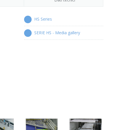
HS Series
SERIE HS - Media gallery