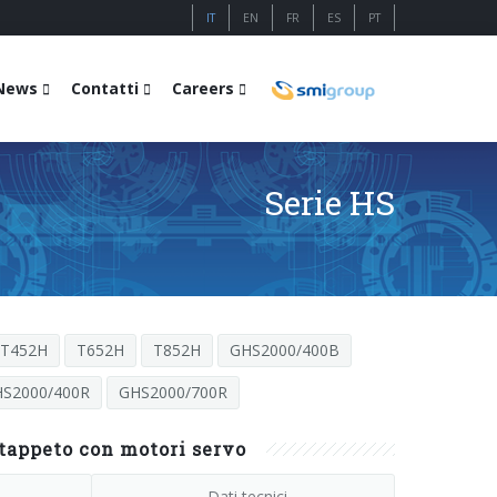
IT
EN
FR
ES
PT
News
Contatti
Careers
Serie HS
T452H
T652H
T852H
GHS2000/400B
S2000/400R
GHS2000/700R
 tappeto con motori servo
Dati tecnici