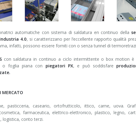
onatrici automatiche con sistema di saldatura en continuo della
se
Industria 4.0
, si caratterizzano per l’eccellente rapporto qualità pr
a, infatti, possono essere forniti con o senza tunnel di termoretraz
S
con saldatura in continuo a ciclo intermittente o box motion è uti
 o foglia piana con
piegatori PX
, e può soddisfare
produzio
zate.
DI MERCATO
ne, pasticceria, caseario, ortofrutticolo, ittico, carne, uova. Graf
 cosmetica, farmaceutica, elettrico-elettronico, plastico, legno, carta
, logistica, conto terzi.