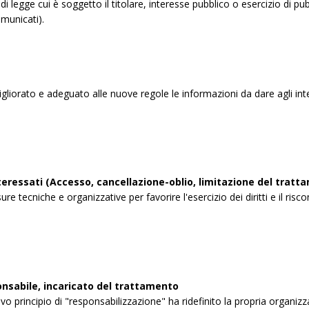
i di legge cui è soggetto il titolare, interesse pubblico o esercizio di pub
municati).
igliorato e adeguato alle nuove regole le informazioni da dare agli int
interessati (Accesso, cancellazione-oblio, limitazione del tratt
e tecniche e organizzative per favorire l'esercizio dei diritti e il risco
onsabile, incaricato del trattamento
ovo principio di "responsabilizzazione" ha ridefinito la propria organ