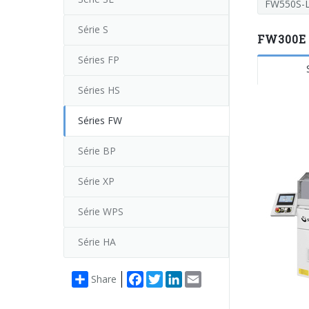
FW550S-L
Série S
FW300E 
Séries FP
Séries HS
Séries FW
Série BP
Série XP
Série WPS
Série HA
Facebook
Twitter
LinkedIn
Email
Share