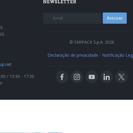
NEWSLETTER
Assinar
30
BG
© SMIPACK S.p.A. 2026
Declaração de privacidade
-
Notificação Leg
up.net
:00 / 13:30 - 17:30
o