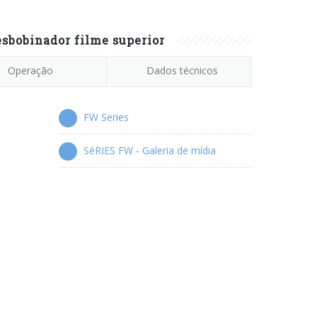
sbobinador filme superior
Operação
Dados técnicos
FW Series
SéRIES FW - Galeria de mídia