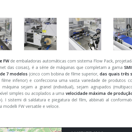
ie FW
de embaladoras automáticas com sistema Flow Pack, projetada 
ernet das coisas), é a série de máquinas que completam a gama
SMI
de 7 modelos
(cinco com bobina de filme superior,
das quais três
 filme inferior) e confecciona uma vasta variedade de produtos 
máquina sejam a granel (individual), sejam agrupados (multip
exível simples ou acoplados a uma
velocidade máxima de produçã
). I sistemi di saldatura e piegatura del film, abbinati al conforma
i modelli FW versatile e veloce.