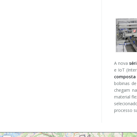
A nova
sér
e IoT (Int
composta 
bobinas de
chegam na 
material fl
selecionado
processo su