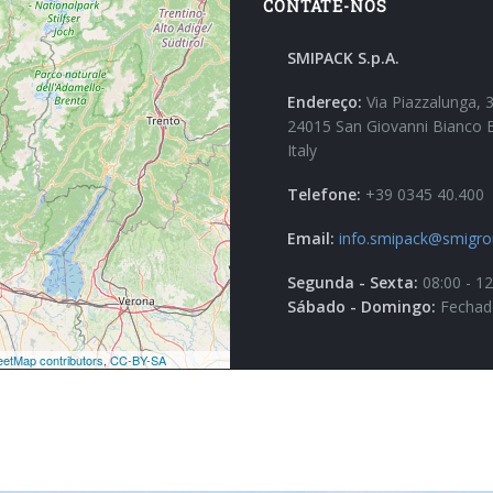
CONTATE-NOS
SMIPACK S.p.A.
Endereço:
Via Piazzalunga, 
24015 San Giovanni Bianco 
Italy
Telefone:
+39 0345 40.400
Email:
info.smipack@smigro
Segunda - Sexta:
08:00 - 12
Sábado - Domingo:
Fechad