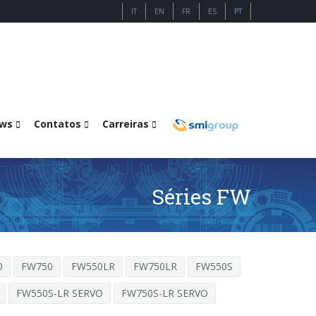
IT
EN
FR
ES
PT
ws
Contatos
Carreiras
Séries FW
0
FW750
FW550LR
FW750LR
FW550S
FW550S-LR SERVO
FW750S-LR SERVO