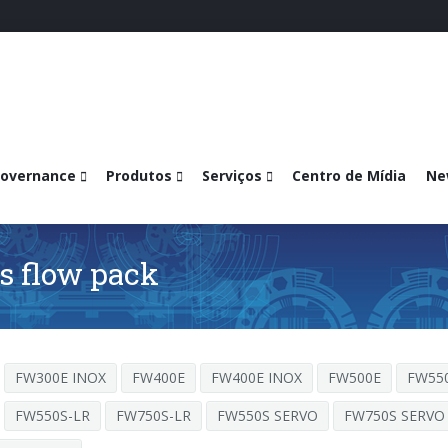
overnance
Produtos
Serviços
Centro de Mídia
Ne
s flow pack
FW300E INOX
FW400E
FW400E INOX
FW500E
FW55
FW550S-LR
FW750S-LR
FW550S SERVO
FW750S SERVO