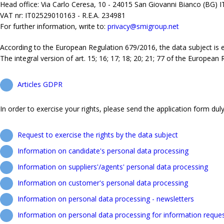
Head office: Via Carlo Ceresa, 10 - 24015 San Giovanni Bianco (BG) 
VAT nr: IT02529010163 - R.E.A. 234981
For further information, write to:
privacy@smigroup.net
According to the European Regulation 679/2016, the data subject is ent
The integral version of art. 15; 16; 17; 18; 20; 21; 77 of the European
Articles GDPR
In order to exercise your rights, please send the application form duly f
Request to exercise the rights by the data subject
Information on candidate's personal data processing
Information on suppliers'/agents' personal data processing
Information on customer's personal data processing
Information on personal data processing - newsletters
Information on personal data processing for information reque