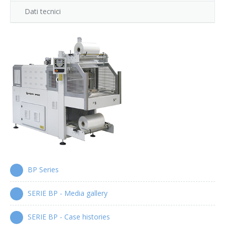
Serie XP
Dati tecnici
Cartonatrici wrap-around
Serie WPS
Manigliatrici automatiche
Serie HA
BP Series
SERIE BP - Media gallery
SERIE BP - Case histories