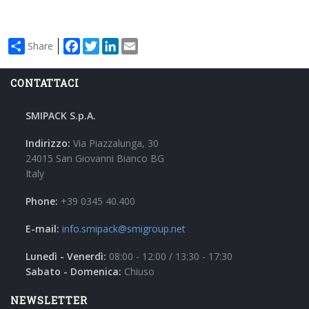
Facebook
Twitter
LinkedIn
Email
Share
CONTATTACI
SMIPACK S.p.A.
Indirizzo:
Via Piazzalunga, 30
24015 San Giovanni Bianco BG
Italy
Phone:
+39 0345 40.400
E-mail:
info.smipack@smigroup.net
Lunedì - Venerdì:
08:00 - 12:00 / 13:30 - 17:30
Sabato - Domenica:
Chiuso
NEWSLETTER