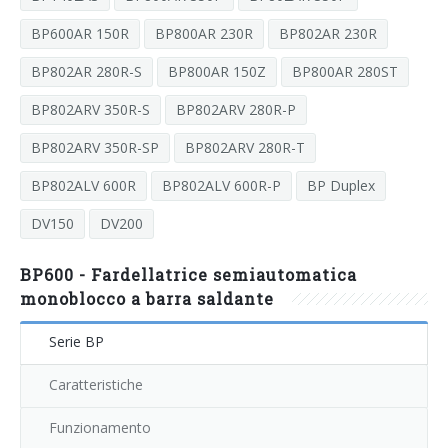
Contatti
La nostra storia
General Data Protection Regulation
Corsi di formazione
Comunicati stampa
Confezionatrici angolari a campana
BP600AR 150R
BP800AR 230R
BP802AR 230R
Serie S
Careers
Le nostre filiali
Whistleblowing
Dicono di noi
Rete vendita e assistenza
BP802AR 280R-S
BP800AR 150Z
BP800AR 280ST
Confezionatrici angolari, confezionatrici angolari automatiche,
Certificazioni Qualità e Ambiente
SMIPACKNOW Magazine
Richiesta Informazioni
Careers
BP802ARV 350R-S
BP802ARV 280R-P
tunnel di termorretrazione
Serie FP
BP802ARV 350R-SP
BP802ARV 280R-T
Certificazioni e Associazioni
Case histories
Informativa sulla privacy
Invia Il tuo CV
BP802ALV 600R
BP802ALV 600R-P
BP Duplex
Confezionatrici automatiche in continuo con tunnel di
Fiere
Modifica il tuo CV
termoretrazione
Serie HS
DV150
DV200
Opportunità di lavoro
BP600 - Fardellatrice semiautomatica
Confezionatrici automatiche flow pack
monoblocco a barra saldante
Serie FW
Serie BP
Fardellatrici semiautomatiche ed automatiche a barra saldante
Serie BP
Caratteristiche
Funzionamento
Fardellatrici automatiche a lancio di film