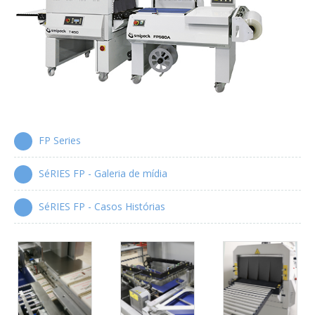
Empacotadoras automáticas overlap
Série XP
Empacotadoras de caixas wrap-around
Série WPS
Aplicadores de alças automáticas
Série HA
FP Series
SéRIES FP - Galeria de mídia
SéRIES FP - Casos Histórias