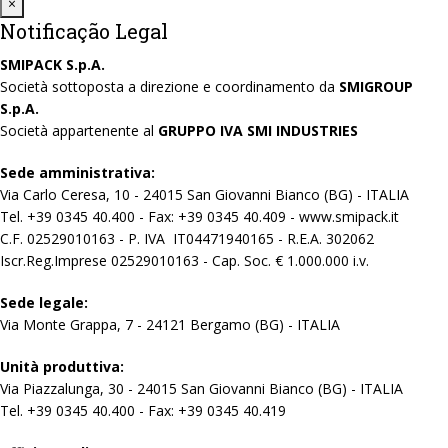
Close
×
Notificação Legal
SMIPACK S.p.A.
Società sottoposta a direzione e coordinamento da
SMIGROUP
S.p.A.
Società appartenente al
GRUPPO IVA SMI INDUSTRIES
Sede amministrativa:
Via Carlo Ceresa, 10 - 24015 San Giovanni Bianco (BG) - ITALIA
Tel. +39 0345 40.400 - Fax: +39 0345 40.409 - www.smipack.it
C.F. 02529010163 - P. IVA IT04471940165 - R.E.A. 302062
Iscr.Reg.Imprese 02529010163 - Cap. Soc. € 1.000.000 i.v.
Sede legale:
Via Monte Grappa, 7 - 24121 Bergamo (BG) - ITALIA
Unità produttiva:
Via Piazzalunga, 30 - 24015 San Giovanni Bianco (BG) - ITALIA
Tel. +39 0345 40.400 - Fax: +39 0345 40.419